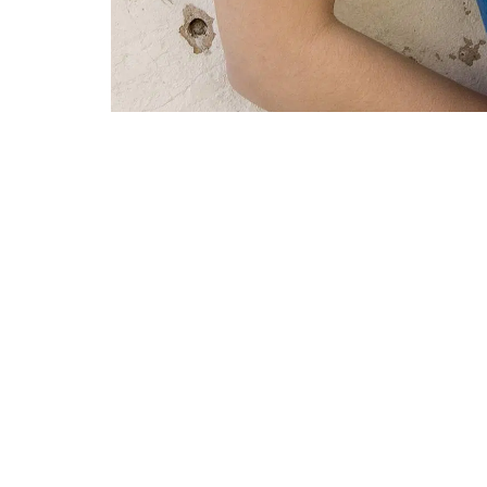
Lire également :
Comment savoir si des cha
Chaque pièce finie est donc unique car les te
les teintes peuvent varier d’une conceptio
harmonieux et esthétiques
.
Grâce à la créativité et l’inspiration des cr
pièces sont déclinées en différents modèles p