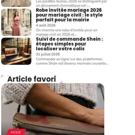
Les palettes bureau 2026 se distinguent par
un glissement chromatique net :
…
Robe invitée mariage 2026
pour mariage civil : le style
parfait pour la mairie
4 août 2026
On cherche une robe d'invitée pour un
mariage civil en 2026 et
…
Suivi de commande Shein :
étapes simples pour
localiser votre colis
31 juillet 2026
Commander en ligne sur des plateformes
comme Shein est devenu monnaie courante
…
Article favori
MODE