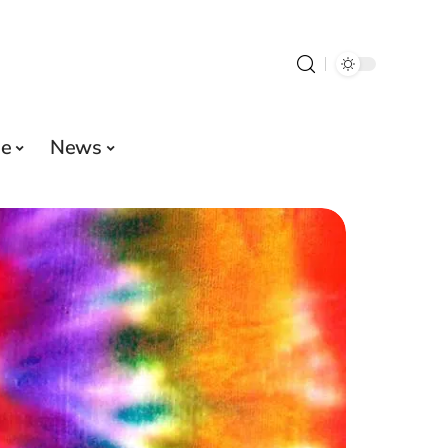
e
News