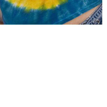
ussures vous vont vraiment bien
chniques artisanales ne sont jamais identiques. De plus,
n à une autre. Dans tous les cas, les rendus restent
éateurs, la mode ethnique s’adapte à toute occasion. Les
our vous permettre de rester chic, tendance et stylée.