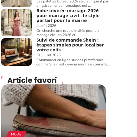
Les palettes bureau 2026 se distinguent par
un glissement chromatique net :
…
Robe invitée mariage 2026
pour mariage civil : le style
parfait pour la mairie
4 août 2026
On cherche une robe d'invitée pour un
mariage civil en 2026 et
…
Suivi de commande Shein :
étapes simples pour localiser
votre colis
31 juillet 2026
Commander en ligne sur des plateformes
comme Shein est devenu monnaie courante
…
Article favori
MODE