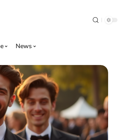
e
News