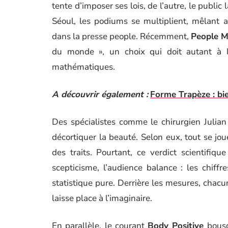
tente d’imposer ses lois, de l’autre, le publi
Séoul, les podiums se multiplient, mêlant a
dans la presse people. Récemment,
People M
du monde », un choix qui doit autant à 
mathématiques.
A découvrir également :
Forme Trapèze : bie
Des spécialistes comme le chirurgien Julia
décortiquer la beauté. Selon eux, tout se jou
des traits. Pourtant, ce verdict scientifiq
scepticisme, l’audience balance : les chiffr
statistique pure. Derrière les mesures, chacu
laisse place à l’imaginaire.
En parallèle, le courant
Body Positive
bousc