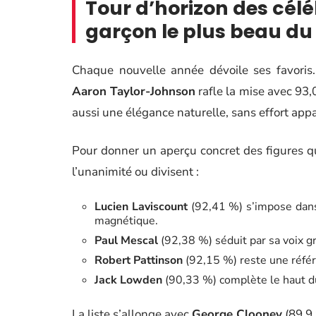
Tour d’horizon des céléb
garçon le plus beau d
Chaque nouvelle année dévoile ses favoris
Aaron Taylor-Johnson
rafle la mise avec 93,
aussi une élégance naturelle, sans effort app
Pour donner un aperçu concret des figures qui
l’unanimité ou divisent :
Lucien Laviscount
(92,41 %) s’impose dans 
magnétique.
Paul Mescal
(92,38 %) séduit par sa voix gr
Robert Pattinson
(92,15 %) reste une référ
Jack Lowden
(90,33 %) complète le haut du
La liste s’allonge avec
George Clooney
(89,9 