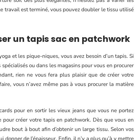
ture soit des plus élégantes, n’hésitez pas à varier les
 travail est terminé, vous pouvez doubler le tissu utilisé
iser un tapis sac en patchwork
e yoga et les pique-niques, vous avez besoin d’un tapis. Si
es spécialisés ou dans les magasins pour vous en procurer
ndant, rien ne vous fera plus plaisir que de créer votre
 faire, vous n’avez même pas à vous procurer la matière
cards pour en sortir les vieux jeans que vous ne portez
te pour créer votre tapis en patchwork. Dès que vous en
re bout à bout afin d’obtenir un large tissu. Selon vos
i donner de l’épaisseur. Enfin, il n’y a plus qu’à y mettre