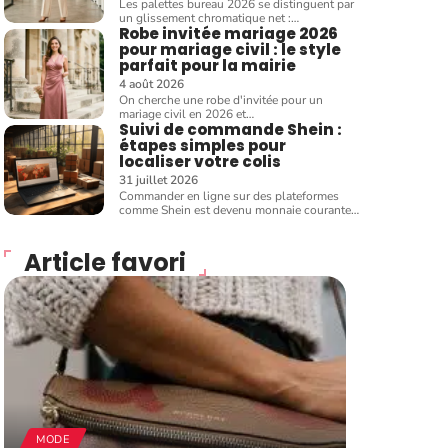
Les palettes bureau 2026 se distinguent par
un glissement chromatique net :
…
Robe invitée mariage 2026
pour mariage civil : le style
parfait pour la mairie
4 août 2026
On cherche une robe d'invitée pour un
mariage civil en 2026 et
…
Suivi de commande Shein :
étapes simples pour
localiser votre colis
31 juillet 2026
Commander en ligne sur des plateformes
comme Shein est devenu monnaie courante
…
Article favori
MODE