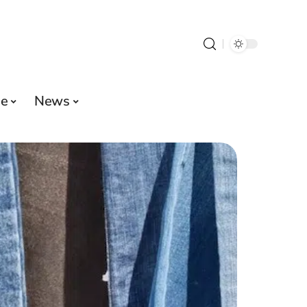
e
News