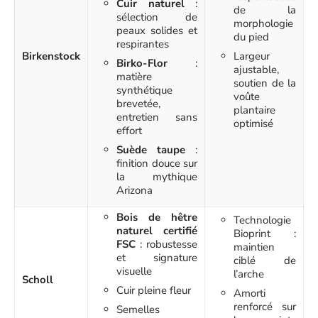
Cuir naturel
:
de la
sélection de
morphologie
peaux solides et
du pied
respirantes
Birkenstock
Largeur
Birko-Flor
:
ajustable,
matière
soutien de la
synthétique
voûte
brevetée,
plantaire
entretien sans
optimisé
effort
Suède taupe
:
finition douce sur
la mythique
Arizona
Bois de hêtre
Technologie
naturel certifié
Bioprint :
FSC
: robustesse
maintien
et signature
ciblé de
visuelle
l’arche
Scholl
Cuir pleine fleur
Amorti
renforcé sur
Semelles